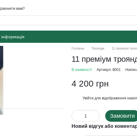
дзвонити вам?
 інформація
Головна
Троянди
11 преміум троя
11 преміум троян
В наявності
Артикул: tt001
Написа
4 200 грн
Увійти
для відображення накоп
%
Замовити
Новий відгук або комента