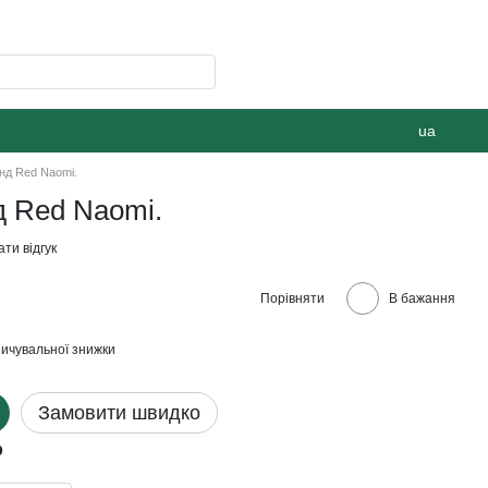
ua
нд Red Naomi.
д Red Naomi.
ти відгук
Порівняти
В бажання
ичувальної знижки
Замовити швидко
р