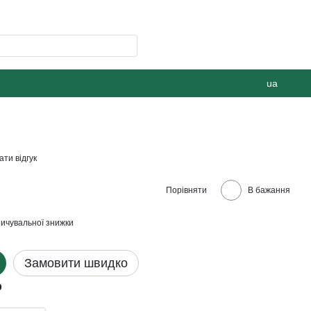
ua
ти відгук
Порівняти
В бажання
ичувальної знижки
Замовити швидко
р