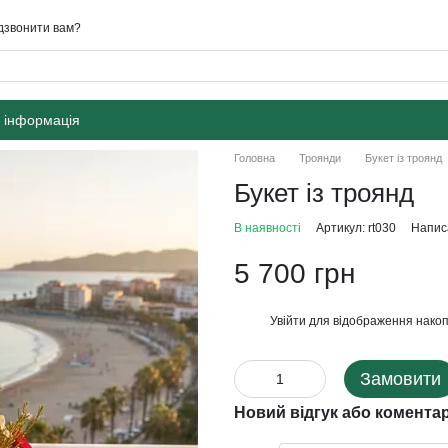
дзвонити вам?
 інформація
Головна
Троянди
Букет із троянд
Букет із троянд
В наявності
Артикул: rt030
Написа
5 700 грн
Увійти
для відображення накоп
%
Замовити
Новий відгук або комента