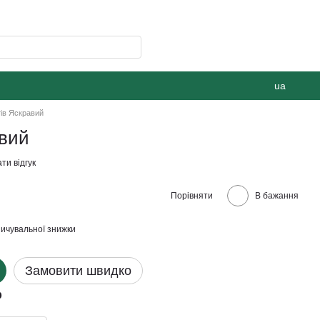
ua
тів Яскравий
авий
ти відгук
Порівняти
В бажання
ичувальної знижки
Замовити швидко
р