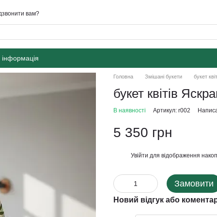
дзвонити вам?
 інформація
Головна
Змішані букети
букет кві
букет квітів Яскр
В наявності
Артикул: r002
Написа
5 350 грн
Увійти
для відображення накоп
%
Замовити
Новий відгук або комента